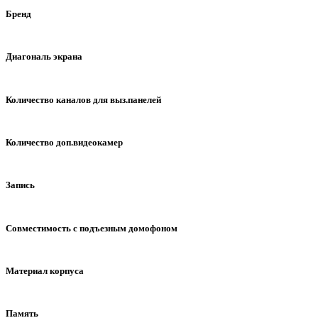
Бренд
COMMAX
TANTOS
CTV
FALCON EYE
KO
Диагональ экрана
3,5" - 8,89 см
4" - 10,16 см
4,3" - 10,92 см
5" - 12,7
Количество каналов для выз.панелей
1 панель вызова
2 панели вызова
3 панели вызова
Количество доп.видеокамер
без доп.камер
1 камера
2 камеры
3 камеры
4 к
Запись
без записи
запись по вызову
запись по детектору дв
Совместимость с подъезным домофоном
Блок сопряжения - встроенный
Блок сопряжения - опци
Материал корпуса
пластик
пластик, металл
пластик, стекло
пластик,
Память