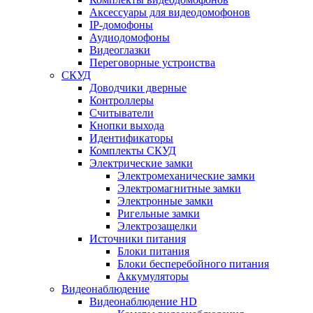
Аксессуары для видеодомофонов
IP-домофоны
Аудиодомофоны
Видеоглазки
Переговорные устроиства
СКУД
Доводчики дверные
Контроллеры
Считыватели
Кнопки выхода
Идентификаторы
Комплекты СКУД
Электрические замки
Электромеханические замки
Электромагнитные замки
Электронные замки
Ригельные замки
Электрозащелки
Источники питания
Блоки питания
Блоки бесперебойного питания
Аккумуляторы
Видеонаблюдение
Видеонаблюдение HD