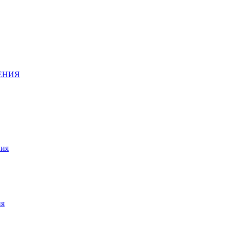
ДЕНИЯ
ния
ия