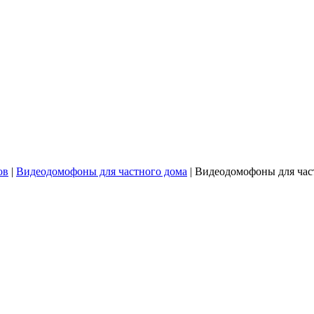
ов
|
Видеодомофоны для частного дома
|
Видеодомофоны для ча