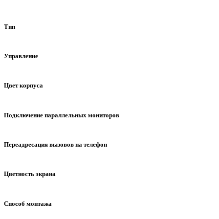
встроенная, карта памяти
встроенная
карта памяти
Тип
с трубкой
без трубки
Управление
механические кнопки
сенсорные кнопки
сенсорный 
Цвет корпуса
белый
черный
синий
серый
зеркальный
с
Подключение параллельных мониторов
без интеркома
до 2-х мониторов в системе
до 4-х мо
Переадресация вызовов на телефон
WiFi
LAN
GSM
нет
Цветность экрана
цветной
Способ монтажа