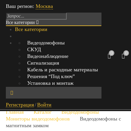
Ваш регион:
Москва
Все категории
Все категории
Режим работы: Пн-Вс с 9:00 до 21:00
Видеодомофоны
СКУД
г.Москва, Михайловский проезд,
0
0
Видеонаблюдение
д.1 стр.1, офис 429
Сигнализация
Кабель и расходные материалы
+7 (999) 842-40-20
0
Решения “Под ключ”
0 руб.
Установка и монтаж
Обратный звонок
Найт
Регистрация
/
Войти
и
Главная
Каталог
Видеодомофоны
Мониторы видеодомофонов
Видеодомофоны с
магнитным замком