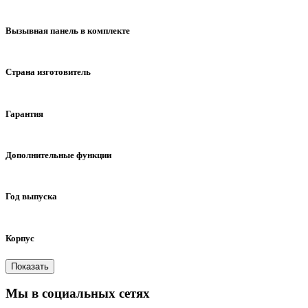
до 128 Gb
SD от 8 до 32 Gb
отсутствует
есть
отсутствует
Вызывная панель в комплекте
есть
отсутствует
Страна изготовитель
Корея
Китай
Гарантия
1 год
2 года (5 лет сервиса)
3 года
2 года
Дополнительные функции
квадратер экрана
Год выпуска
2014
2016
2017
2018
2019
2020
2021
2022
2023
Корпус
пластик
пластик,стекло
алюминий,пластик
Мы в социальных сетях