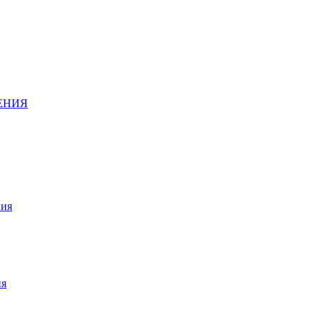
ДЕНИЯ
ния
ия