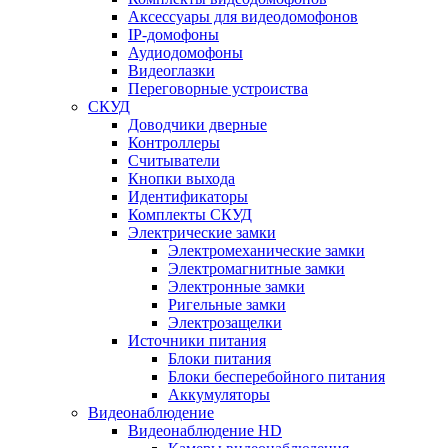
Аксессуары для видеодомофонов
IP-домофоны
Аудиодомофоны
Видеоглазки
Переговорные устроиства
СКУД
Доводчики дверные
Контроллеры
Считыватели
Кнопки выхода
Идентификаторы
Комплекты СКУД
Электрические замки
Электромеханические замки
Электромагнитные замки
Электронные замки
Ригельные замки
Электрозащелки
Источники питания
Блоки питания
Блоки бесперебойного питания
Аккумуляторы
Видеонаблюдение
Видеонаблюдение HD