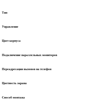
встроенная, карта памяти
встроенная
карта памяти
Тип
с трубкой
без трубки
Управление
механические кнопки
сенсорные кнопки
сенсорный 
Цвет корпуса
белый
черный
синий
серый
серебряный
ш
Подключение параллельных мониторов
без интеркома
до 2-х мониторов в системе
до 4-х мо
Переадресация вызовов на телефон
WiFi
LAN
GSM
нет
Цветность экрана
цветной
Способ монтажа