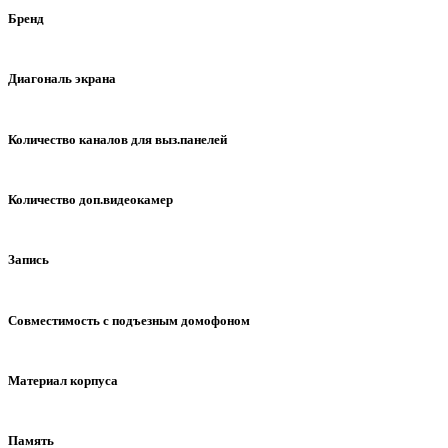
Бренд
COMMAX
TANTOS
CTV
FALCON EYE
KO
Диагональ экрана
4" - 10,16 см
4,3" - 10,92 см
7" - 17,78 см
9" - 22,8
Количество каналов для выз.панелей
1 панель вызова
2 панели вызова
3 панели вызова
Количество доп.видеокамер
без доп.камер
1 камера
2 камеры
3 камеры
4 к
Запись
без записи
запись по вызову
запись по детектору дв
Совместимость с подъезным домофоном
Блок сопряжения - встроенный
Блок сопряжения - опци
Материал корпуса
пластик
пластик, металл
пластик, стекло
пластик,
Память