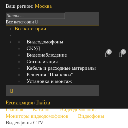
Ваш регион:
Москва
Все категории
Все категории
Режим работы: Пн-Вс с 9:00 до 21:00
Видеодомофоны
СКУД
г.Москва, Михайловский проезд,
0
0
Видеонаблюдение
д.1 стр.1, офис 429
Сигнализация
Кабель и расходные материалы
+7 (999) 842-40-20
0
Решения “Под ключ”
0 руб.
Установка и монтаж
Обратный звонок
Найт
Регистрация
/
Войти
и
Главная
Каталог
Видеодомофоны
Мониторы видеодомофонов
Видеофоны
Видеофоны CTV