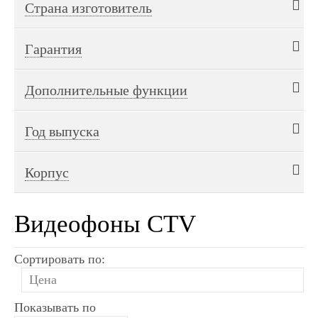
есть
отсутствует
Страна изготовитель
Корея
Китай
Гарантия
1 год
2 года (5 лет сервиса)
3 года
Дополнительные функции
квадратер экрана
Год выпуска
2014
2016
2017
2018
Корпус
2019
2020
2021
2022
2023
пластик
пластик,стекло
Видеофоны CTV
алюминий,пластик
Сортировать по:
Показывать по