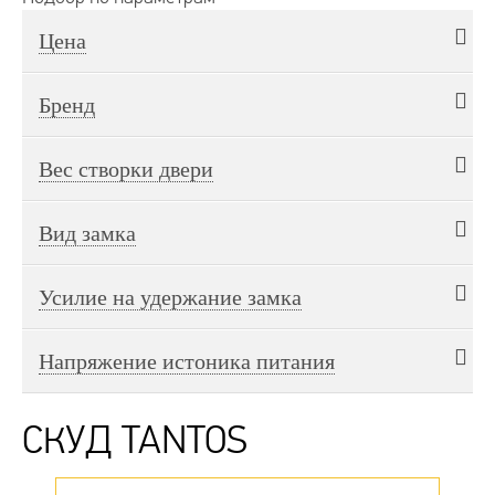
Цена
от
до
Бренд
TANTOS
CTV
FALCON EYE
SLINEX
Вес створки двери
VIZIT
50 гр
Вид замка
накладной
Усилие на удержание замка
180 кг
Напряжение истоника питания
12 В
СКУД TANTOS