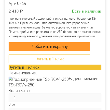
Арт: 0344
2 410
Р
Есть в наличии
программируемый радиоприёмник сигналов от брелоков TSt-
TRх-4R. Предназначен для дистанционного управления
автоматическими шлагбаумами, воротами, калитками и т.п.
Память приёмника рассчитана на 250 брелоков c возможностью
их индивидуального удаления или добавления при помощи
программатора TS-PRG,...
Купить в 1 клик
Купить в 1 клик
x
Наименование:
Радиоприёмник
TSt-RCV4-250
Количество:
Имя