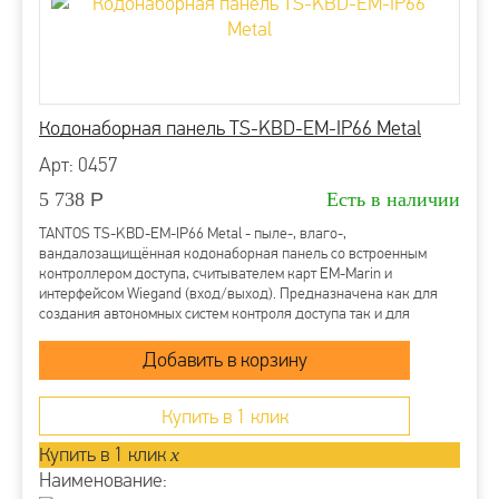
Кодонаборная панель TS-KBD-EM-IP66 Metal
Арт: 0457
5 738
Р
Есть в наличии
TANTOS TS-KBD-EM-IP66 Metal - пыле-, влаго-,
вандалозащищённая кодонаборная панель со встроенным
контроллером доступа, считывателем карт EM-Marin и
интерфейсом Wiegand (вход/выход). Предназначена как для
создания автономных систем контроля доступа так и для
использования в составе сетевых СКУД в...
Купить в 1 клик
Купить в 1 клик
x
Наименование: